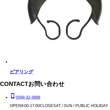
ピアリング
CONTACT
お問い合わせ
phone_iphone
0569-32-3888
OPEN
9:00-17:00
CLOSE
SAT / SUN / PUBLIC HOLIDAY