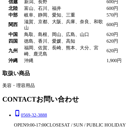
信越
新潟、長野
600円
北陸
富山、石川、福井
600円
中部
岐阜、静岡、愛知、三重
570円
滋賀、京都、大阪、兵庫、奈良、和歌
関西
600円
山
中国
鳥取、島根、岡山、広島、山口
620円
四国
徳島、香川、愛媛、高知
620円
福岡、佐賀、長崎、熊本、大分、宮
九州
620円
崎、鹿児島
沖縄
沖縄
1,900円
取扱い商品
美容・理容用品
CONTACT
お問い合わせ
phone_iphone
0569-32-3888
OPEN
9:00-17:00
CLOSE
SAT / SUN / PUBLIC HOLIDAY