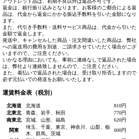
アウトレット品は、初期不良以外は返品不可です。
返金は、銀行振り込みとなります。お客様のご都合による返
品は、代金から返金にかかる振込手数料を引いた金額になり
ます。
また、代引き手数料・送料サービス商品は、代金から引いた
金額で返金します。
発送中、キャンセルした商品・注文間違いした商品は、弊社
への返送用の費用を別途、ご請求させていただく場合がござ
いますので、ご注意ください。
いかなる理由においても、事前に連絡なしで返品された場合
は、弊社より連絡致しませんので、ご注意ください。
また、着払いで返品された場合は、受け取り拒否しますので
必ず元払いでの発送をお願いいたします。
運賃料金表（税別）
北海道
北海道
810円
北東北
青森、岩手、秋田
770円
南東北
宮城、山形、福島
620円
埼玉、千葉、東京、神奈川、山梨、栃
関東
600円
木、群馬、茨城